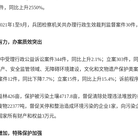
件，同比上升2550%。
2021年1至9月，兵团检察机关共办理行政生效裁判监督案件30件，
有力，办案质效突出
中受理行政公益诉讼案件344件，同比上升2.1%；立案303件，
全生产、安全监管领域、无障碍环境建设，文化和文物遗产保护类案
案件12件，同比下降7.7%；立案15件，同比上升15.4%；诉前程序
426亩，保护被污染土壤4717.8亩，督促清除处理违法堆放的各类
物22377吨，督促关停和整治造成环境污染的企业1家，向污
国家所有财产和权益3万元。
增加，特殊保护加强