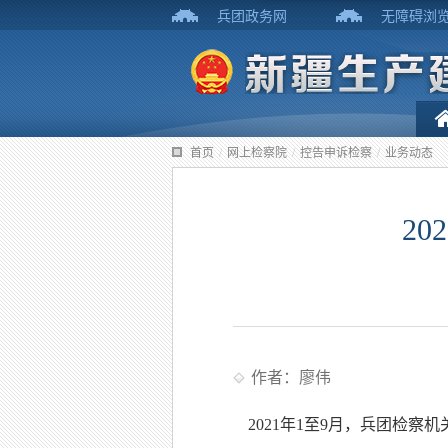
兵团政务网
无障碍浏
首页
/
网上检察院
/
控告申诉检察
/
业务动态
2
作者：廖伟
2021年1至9月，兵团检