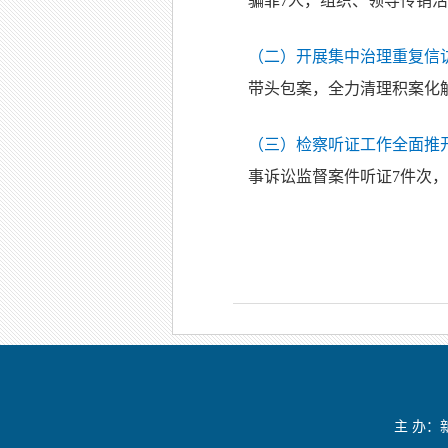
骗罪7人，组织、领导传销活
（二）开展集中治理重复信
带头包案，全力清理积案化解
（三）检察听证工作全面推
事诉讼监督案件听证7件次，
主 办