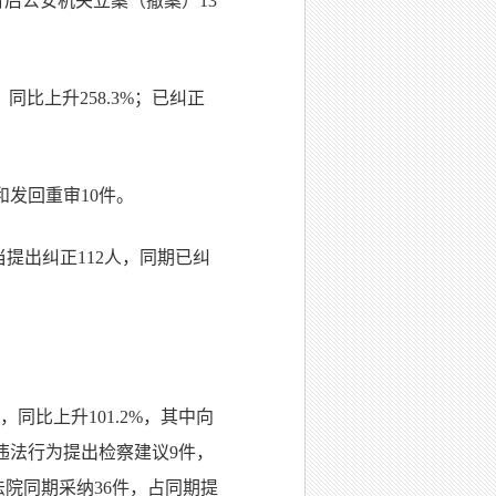
督后公安机关立案（撤案）13
同比上升258.3%；已纠正
和发回重审10件。
当提出纠正112人，同期已纠
，同比上升101.2%，其中向
动违法行为提出检察建议9件，
法院同期采纳36件，占同期提