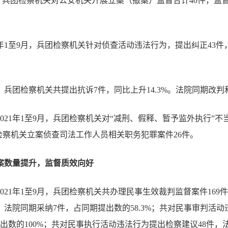
至9月，兵团检察机关对公安机关开展立案（撤案）监督合计40件，监
21年1至9月，兵团检察机关针对侦查活动违法行为，提出纠正43件，
至9月，兵团检察机关共提出抗诉7件，同比上升14.3%。法院同期改判
2021年1至9月，兵团检察机关对“减刑、假释、暂予监外执行”不
兵团检察机关立案侦查司法工作人员相关职务犯罪案件26件。
案数量提升，监督质效向好
2021年1至9月，兵团检察机关共办理民事生效裁判监督案件169件
，法院同期采纳7件，占同期提出数的58.3%；共对民事审判活
出数的100%；共对民事执行活动违法行为提出检察建议48件，