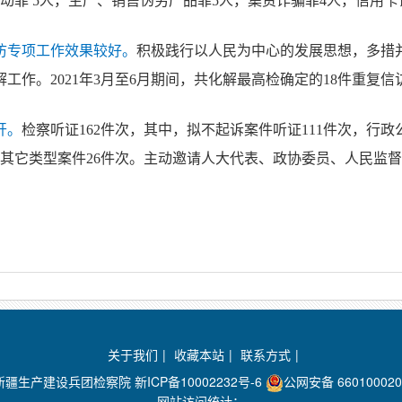
动罪 5人，生产、销售伪劣产品罪5人，集资诈骗罪4人，信用卡
访专项工作效果较好。
积极践行以人民为中心的发展思想，多措
工作。2021年3月至6月期间，共化解最高检确定的18件重复信访
开。
检察听证162件次，其中，拟不起诉案件听证111件次，行政
其它类型案件26件次。主动邀请人大代表、政协委员、人民监督
关于我们
|
收藏本站
|
联系方式
|
：新疆生产建设兵团检察院
新ICP备10002232号-6
公网安备 660100020
网站访问统计：