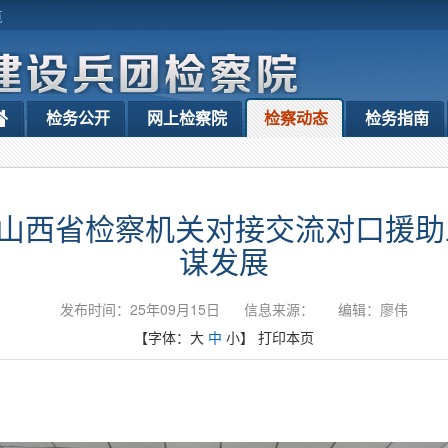
览
检务公开
网上检察院
检察动态
检务指南
山西省检察机关对接交流对口援助
谋发展
发布时间：25年09月15日
信息来源：
编辑：廖伟
【字体：
大
中
小
】
打印本页