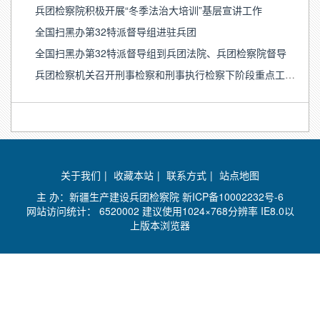
兵团检察院积极开展“冬季法治大培训”基层宣讲工作
全国扫黑办第32特派督导组进驻兵团
全国扫黑办第32特派督导组到兵团法院、兵团检察院督导
兵团检察机关召开刑事检察和刑事执行检察下阶段重点工作视频推进会
关于我们
|
收藏本站
|
联系方式
|
站点地图
主 办：新疆生产建设兵团检察院
新ICP备10002232号-6
网站访问统计：
6520002 建议使用1024×768分辨率 IE8.0以
上版本浏览器